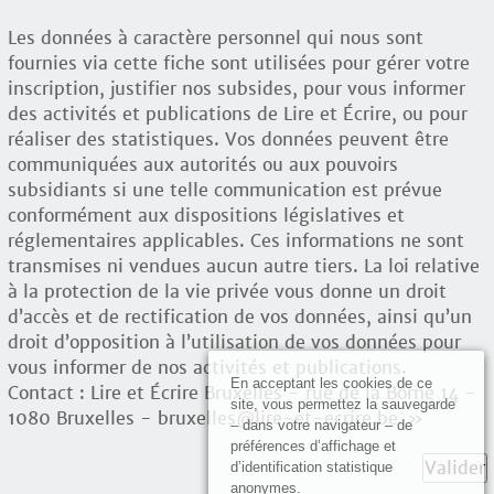
Les données à caractère personnel qui nous sont
fournies via cette fiche sont utilisées pour gérer votre
inscription, justifier nos subsides, pour vous informer
des activités et publications de Lire et Écrire, ou pour
réaliser des statistiques. Vos données peuvent être
communiquées aux autorités ou aux pouvoirs
subsidiants si une telle communication est prévue
conformément aux dispositions législatives et
réglementaires applicables. Ces informations ne sont
transmises ni vendues aucun autre tiers. La loi relative
à la protection de la vie privée vous donne un droit
d’accès et de rectification de vos données, ainsi qu’un
droit d’opposition à l’utilisation de vos données pour
vous informer de nos activités et publications.
En acceptant les cookies de ce
Contact : Lire et Écrire Bruxelles - rue de la Borne 14 -
site, vous permettez la sauvegarde
1080 Bruxelles - bruxelles@lire-et-ecrire.be »
– dans votre navigateur – de
préférences d’affichage et
Valider
d’identification statistique
anonymes.